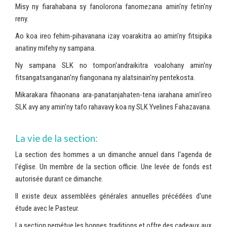
Misy ny fiarahabana sy fanolorona fanomezana amin'ny fetin'ny
reny.
Ao koa ireo fehim-pihavanana izay voarakitra ao amin'ny fitsipika
anatiny mifehy ny sampana.
Ny sampana SLK no tompon'andraikitra voalohany amin'ny
fitsangatsanganan'ny fiangonana ny alatsinain'ny pentekosta.
Mikarakara fihaonana ara-panatanjahaten-tena iarahana amin'ireo
SLK avy any amin'ny tafo rahavavy koa ny SLK Yvelines Fahazavana.
La vie de la section:
La section des hommes a un dimanche annuel dans l'agenda de
l'église. Un membre de la section officie. Une levée de fonds est
autorisée durant ce dimanche.
Il existe deux assemblées générales annuelles précédées d'une
étude avec le Pasteur.
La section perpétue les bonnes traditions et offre des cadeaux aux