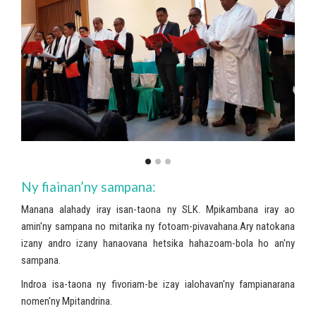
Ny fiainan’ny sampana:
Manana alahady iray isan-taona ny SLK. Mpikambana iray ao
amin'ny sampana no mitarika ny fotoam-pivavahana.Ary natokana
izany andro izany hanaovana hetsika hahazoam-bola ho an'ny
sampana.
Indroa isa-taona ny fivoriam-be izay ialohavan'ny fampianarana
nomen'ny Mpitandrina.