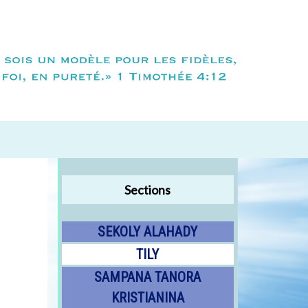
Sections
SEKOLY ALAHADY
TILY
SAMPANA TANORA
KRISTIANINA