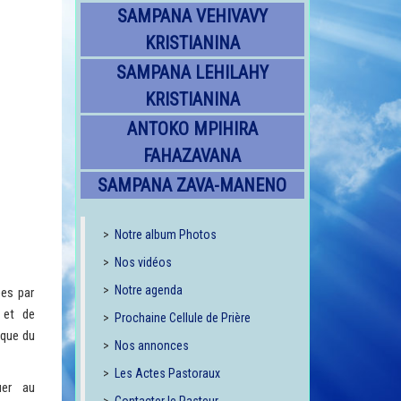
SAMPANA VEHIVAVY
KRISTIANINA
SAMPANA LEHILAHY
KRISTIANINA
ANTOKO MPIHIRA
FAHAZAVANA
SAMPANA ZAVA-MANENO
>
Notre album Photos
>
Nos vidéos
>
Notre agenda
ées par
 et de
>
Prochaine Cellule de Prière
 que du
>
Nos annonces
>
Les Actes Pastoraux
uer au
>
Contacter le Pasteur